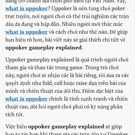
đang trở thành lựa chọn phổ biến tại Việt Nam. Vậy,
what is uppoker
? Uppoker là nền tảng chơi poker
trực tuyến, nơi người chơi có thể trải nghiệm các trận
đấu đa dạng và hấp dẫn. Nhiều người mới thắc mắc
what is uppoker
và cách chơi như thế nào. Để giúp
bạn hiểu rõ hơn, bài viết này sẽ giải thích chi tiết về
uppoker gameplay explained
.
Uppoker gameplay explained là quá trình người chơi
tham gia và thao tác trong game. Trong trò chơi
này, người chơi sẽ nhận các lá bài riêng, rồi đưa ra các
quyết định như fold, call hoặc raise dựa trên bài của
mình và chiến thuật của đối thủ. Điểm đặc biệt của
what is uppoker
chính là tính cạnh tranh và chiến
thuật cao, đòi hỏi người chơi phải có kỹ năng phân
tích tốt.
Việc hiểu
uppoker gameplay explained
sẽ giúp
bạn tự tin hơn khi tham gia các trận đấu tại Uppoker.