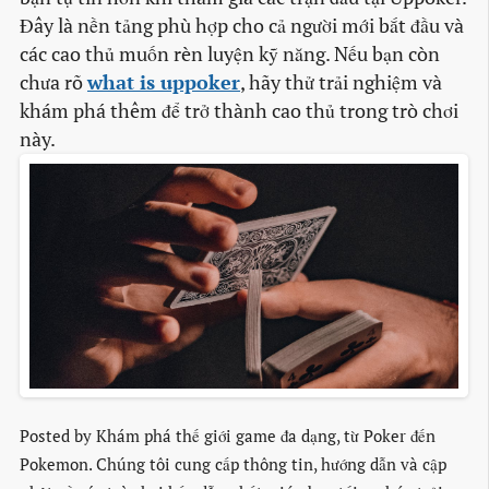
Đây là nền tảng phù hợp cho cả người mới bắt đầu và
các cao thủ muốn rèn luyện kỹ năng. Nếu bạn còn
chưa rõ
what is uppoker
, hãy thử trải nghiệm và
khám phá thêm để trở thành cao thủ trong trò chơi
này.
Posted by
Khám phá thế giới game đa dạng, từ Poker đến
Pokemon. Chúng tôi cung cấp thông tin, hướng dẫn và cập