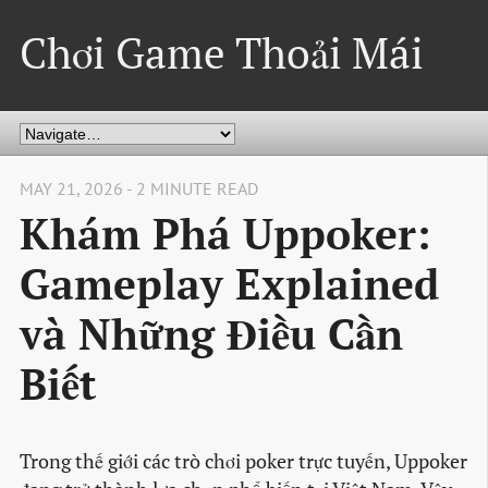
Chơi Game Thoải Mái
MAY 21, 2026 - 2 MINUTE READ
Khám Phá Uppoker:
Gameplay Explained
và Những Điều Cần
Biết
Trong thế giới các trò chơi poker trực tuyến, Uppoker