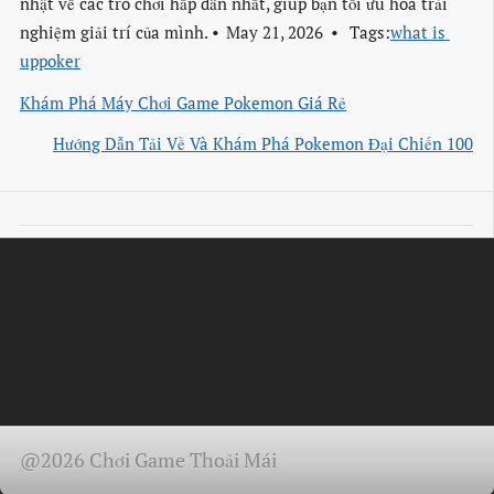
nhật về các trò chơi hấp dẫn nhất, giúp bạn tối ưu hóa trải
nghiệm giải trí của mình.
May 21, 2026
Tags:
what is 
uppoker
Khám Phá Máy Chơi Game Pokemon Giá Rẻ
Hướng Dẫn Tải Về Và Khám Phá Pokemon Đại Chiến 100
@2026 Chơi Game Thoải Mái