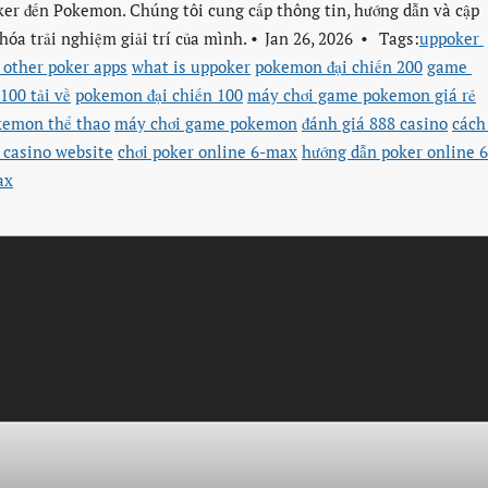
ker đến Pokemon. Chúng tôi cung cấp thông tin, hướng dẫn và cập
 hóa trải nghiệm giải trí của mình.
Jan 26, 2026
Tags:
uppoker 
 other poker apps
what is uppoker
pokemon đại chiến 200
game 
100 tải về
pokemon đại chiến 100
máy chơi game pokemon giá rẻ
kemon thể thao
máy chơi game pokemon
đánh giá 888 casino
cách 
 casino website
chơi poker online 6-max
hướng dẫn poker online 6
ax