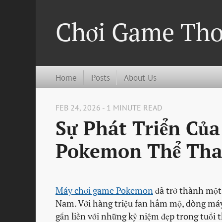
Chơi Game Tho
Home
Posts
About Us
FEB 24, 2026 - 1 MINUTE READ
Sự Phát Triển Củ
Pokemon Thể Tha
Máy chơi game Pokemon
đã trở thành một 
Nam. Với hàng triệu fan hâm mộ, dòng máy 
gắn liền với những kỷ niệm đẹp trong tuổi 