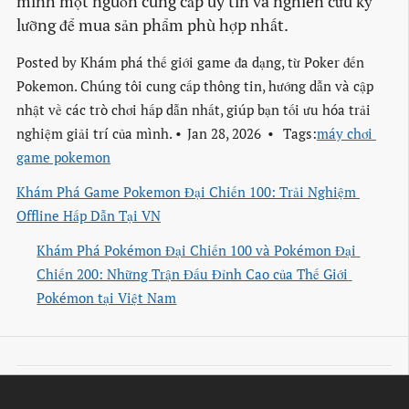
mình một nguồn cung cấp uy tín và nghiên cứu kỹ
lưỡng để mua sản phẩm phù hợp nhất.
Posted by
Khám phá thế giới game đa dạng, từ Poker đến
Pokemon. Chúng tôi cung cấp thông tin, hướng dẫn và cập
nhật về các trò chơi hấp dẫn nhất, giúp bạn tối ưu hóa trải
nghiệm giải trí của mình.
Jan 28, 2026
Tags:
máy chơi 
game pokemon
Khám Phá Game Pokemon Đại Chiến 100: Trải Nghiệm 
Offline Hấp Dẫn Tại VN
Khám Phá Pokémon Đại Chiến 100 và Pokémon Đại 
Chiến 200: Những Trận Đấu Đỉnh Cao của Thế Giới 
Pokémon tại Việt Nam